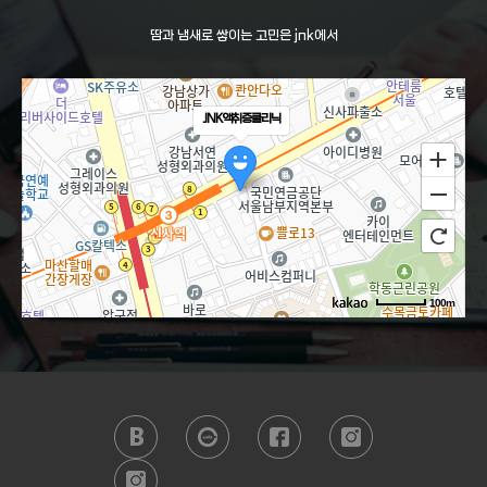
땀과 냄새로 쌓이는 고민은 jnk에서
JNK액취증클리닉
100m
로드뷰
길찾기
지도 크게 보기