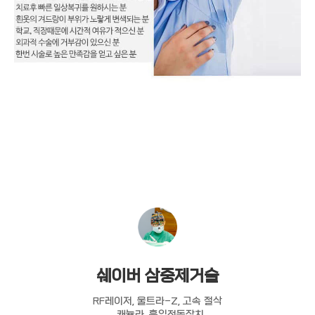
쉐이버 삼중제거술
RF레이저, 울트라-Z, 고속 절삭
, 캐뉼라, 흡입전동장치